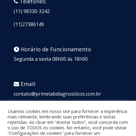
Telefones:
(11) 98330-3242
(11)27386149
Horário de Funcionamento
Segunda a sexta 08h00 às 18h00
Email:
contato@primelabdiagnosticos.com.br
PRIME LAB SERVICOS DE DIAGNOSTICOS LTDA
Usamos cookies em nosso site para fornecer a experiência
18.332.020/0001-25
mais relevante, lembrando suas preferências e visitas
repetidas. Ao clicar em “Aceitar todos”, você concorda com
o uso de TODOS os cookies. No entanto, você pode visitar
"Configurações de cookies" para fornecer um