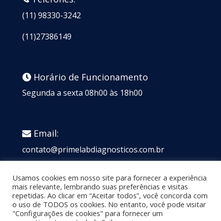
(11) 98330-3242
(11)27386149
Horário de Funcionamento
Segunda a sexta 08h00 às 18h00
Email:
contato@primelabdiagnosticos.com.br
PRIME LAB SERVICOS DE DIAGNOSTICOS LTDA
Usamos cookies em nosso site para fornecer a experiência
18.332.020/0001-25
mais relevante, lembrando suas preferências e visitas
repetidas. Ao clicar em “Aceitar todos”, você concorda com
o uso de TODOS os cookies. No entanto, você pode visitar
"Configurações de cookies" para fornecer um