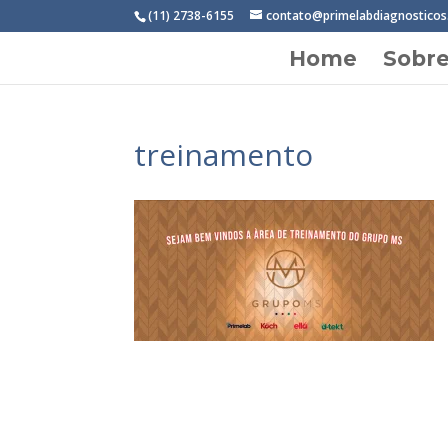
(11) 2738-6155
contato@primelabdiagnosticos
Home
Sobr
treinamento